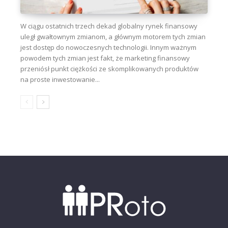
W ciągu ostatnich trzech dekad globalny rynek finansowy
uległ gwałtownym zmianom, a głównym motorem tych zmian
jest dostęp do nowoczesnych technologii. Innym ważnym
powodem tych zmian jest fakt, że marketing finansowy
przeniósł punkt ciężkości ze skomplikowanych produktów
na proste inwestowanie...