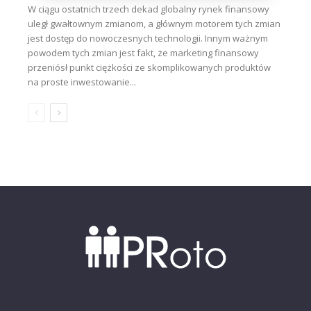
W ciągu ostatnich trzech dekad globalny rynek finansowy
uległ gwałtownym zmianom, a głównym motorem tych zmian
jest dostęp do nowoczesnych technologii. Innym ważnym
powodem tych zmian jest fakt, że marketing finansowy
przeniósł punkt ciężkości ze skomplikowanych produktów
na proste inwestowanie...