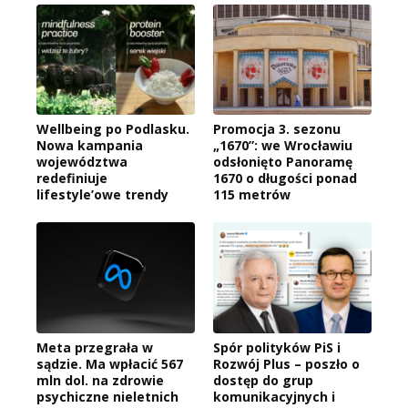
Wellbeing po Podlasku.
Promocja 3. sezonu
Nowa kampania
„1670”: we Wrocławiu
województwa
odsłonięto Panoramę
redefiniuje
1670 o długości ponad
lifestyle’owe trendy
115 metrów
Meta przegrała w
Spór polityków PiS i
sądzie. Ma wpłacić 567
Rozwój Plus – poszło o
mln dol. na zdrowie
dostęp do grup
psychiczne nieletnich
komunikacyjnych i