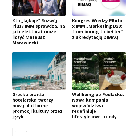
Kto „lajkuje” Rozwój
Kongres Wiedzy PRoto
Plus? IMM sprawdza, na
x IMM „Marketing B2B:
jaki elektorat może
from boring to better”
liczyć Mateusz
z akredytacją DIMAQ
Morawiecki
Grecka branża
Wellbeing po Podlasku.
hotelarska tworzy
Nowa kampania
nową platformę
województwa
promocji kultury przez
redefiniuje
język
lifestyle’owe trendy