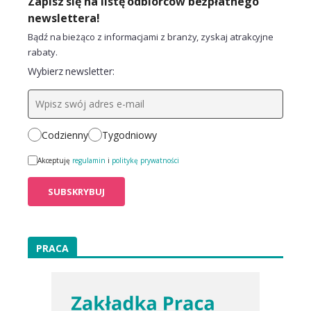
Zapisz się na listę odbiorców bezpłatnego
newslettera!
Bądź na bieżąco z informacjami z branży, zyskaj atrakcyjne
rabaty.
Wybierz newsletter:
Codzienny
Tygodniowy
Akceptuję
regulamin
i
politykę prywatności
PRACA