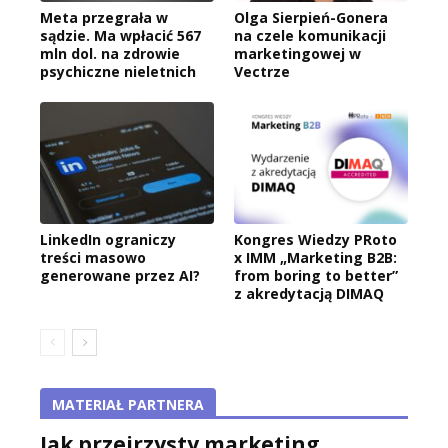
Meta przegrała w
Olga Sierpień-Gonera
sądzie. Ma wpłacić 567
na czele komunikacji
mln dol. na zdrowie
marketingowej w
psychiczne nieletnich
Vectrze
LinkedIn ograniczy
Kongres Wiedzy PRoto
treści masowo
x IMM „Marketing B2B:
generowane przez AI?
from boring to better”
z akredytacją DIMAQ
MATERIAŁ PARTNERA
Jak przejrzysty marketing