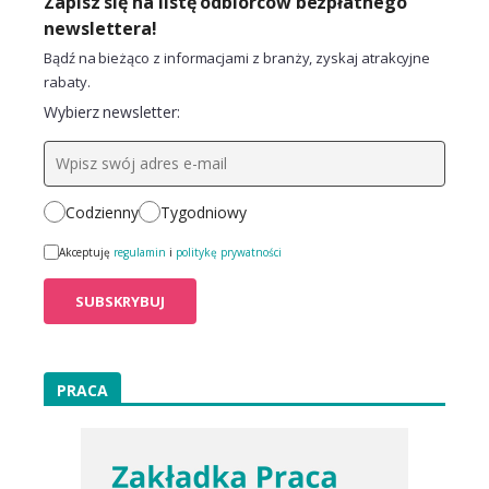
Zapisz się na listę odbiorców bezpłatnego
newslettera!
Bądź na bieżąco z informacjami z branży, zyskaj atrakcyjne
rabaty.
Wybierz newsletter:
Codzienny
Tygodniowy
Akceptuję
regulamin
i
politykę prywatności
PRACA