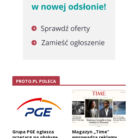
PROTO.PL POLECA
Grupa PGE ogłasza
Magazyn „Time”
przetarg na obsługę
wprowadza reklamy