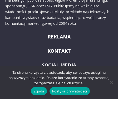
marketingu i public relations, digital PR, employer brandingu,
sponsoringu, CSR oraz ESG. Publikujemy najważniejsze
wiadomości, przekrojowe artykuły, przykłady najciekawszych
kampanii, wywiady oraz badania, wspierając rozwój branży
komunikacji marketingowej od 2004 roku.
REKLAMA
KONTAKT
SOCIAL MEDIA
Ta strona korzysta z ciasteczek, aby świadczyć usługi na
najwyższym poziomie. Dalsze korzystanie ze strony oznacza,
że zgadzasz się na ich użycie.
Zgoda
Polityka prywatności
© 2024 PRoto.pl