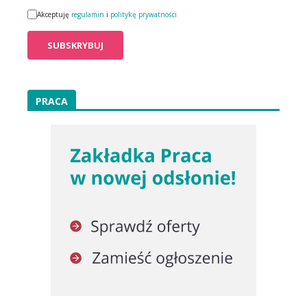
Akceptuję
regulamin
i
politykę prywatności
PRACA