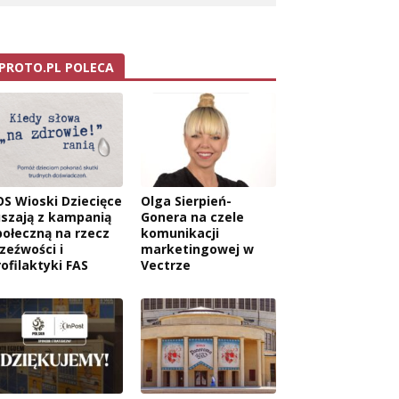
PROTO.PL POLECA
OS Wioski Dziecięce
Olga Sierpień-
uszają z kampanią
Gonera na czele
połeczną na rzecz
komunikacji
rzeźwości i
marketingowej w
rofilaktyki FAS
Vectrze