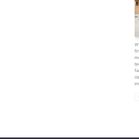
W 
fi
mo
te
fa
ci
in