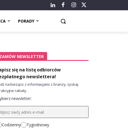
ACA
PORADY
ZAMÓW NEWSLETTER
apisz się na listę odbiorców
ezpłatnego newslettera!
dź na bieżąco z informacjami z branży, zyskaj
rakcyjne rabaty.
bierz newsletter:
Codzienny
Tygodniowy