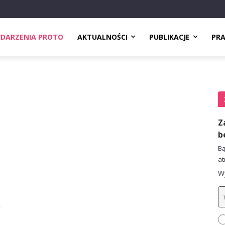
DARZENIA PROTO
AKTUALNOŚCI
PUBLIKACJE
PR
Z
b
Bą
at
Wy
a