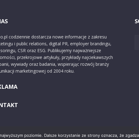
NAS
S
o.pl codziennie dostarcza nowe informacje z zakresu
etingu i public relations, digital PR, employer brandingu,
soringu, CSR oraz ESG. Publikujemy najważniejsze
omości, przekrojowe artykuły, przykłady najciekawszych
anii, wywiady oraz badania, wspierając rozwój branży
nikacji marketingowej od 2004 roku.
KLAMA
NTAKT
 najwyższym poziomie. Dalsze korzystanie ze strony oznacza, że zgadzas