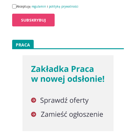
Akceptuję
regulamin
i
politykę prywatności
PRACA