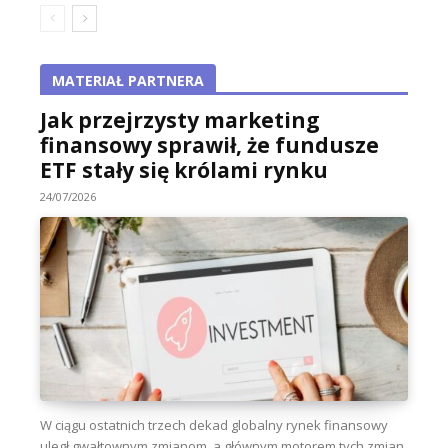
MATERIAŁ PARTNERA
Jak przejrzysty marketing
finansowy sprawił, że fundusze
ETF stały się królami rynku
24/07/2026
W ciągu ostatnich trzech dekad globalny rynek finansowy
uległ gwałtownym zmianom, a głównym motorem tych zmian