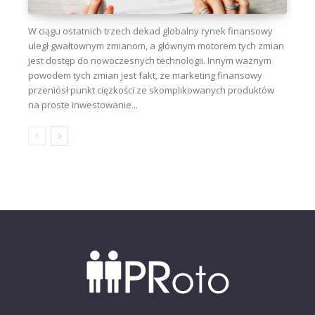
W ciągu ostatnich trzech dekad globalny rynek finansowy
uległ gwałtownym zmianom, a głównym motorem tych zmian
jest dostęp do nowoczesnych technologii. Innym ważnym
powodem tych zmian jest fakt, że marketing finansowy
przeniósł punkt ciężkości ze skomplikowanych produktów
na proste inwestowanie...