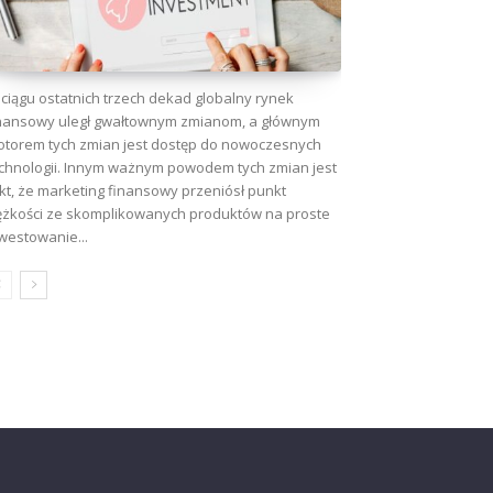
ciągu ostatnich trzech dekad globalny rynek
nansowy uległ gwałtownym zmianom, a głównym
torem tych zmian jest dostęp do nowoczesnych
chnologii. Innym ważnym powodem tych zmian jest
kt, że marketing finansowy przeniósł punkt
ężkości ze skomplikowanych produktów na proste
westowanie...