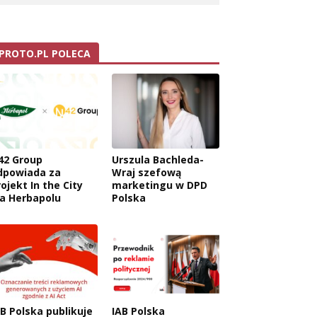
PROTO.PL POLECA
42 Group
Urszula Bachleda-
dpowiada za
Wraj szefową
ojekt In the City
marketingu w DPD
la Herbapolu
Polska
AB Polska publikuje
IAB Polska