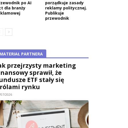
rzewodnik po AI
porządkuje zasady
ct dla branży
reklamy politycznej.
eklamowej
Publikuje
przewodnik
MATERIAŁ PARTNERA
ak przejrzysty marketing
inansowy sprawił, że
undusze ETF stały się
rólami rynku
/07/2026