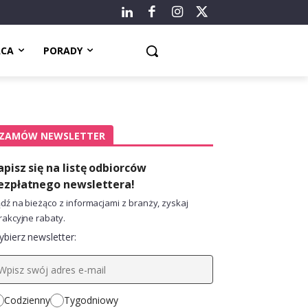
ACA
PORADY
ZAMÓW NEWSLETTER
apisz się na listę odbiorców
ezpłatnego newslettera!
dź na bieżąco z informacjami z branży, zyskaj
rakcyjne rabaty.
bierz newsletter:
Codzienny
Tygodniowy