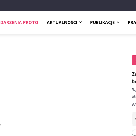
DARZENIA PROTO
AKTUALNOŚCI
PUBLIKACJE
PR
Z
b
Bą
at
Wy
A