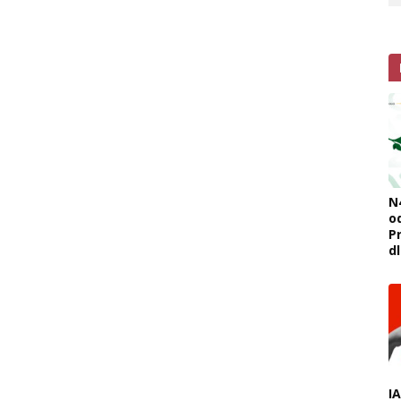
N
o
Pr
d
I