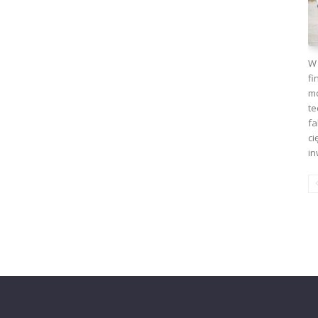
W 
fi
mo
te
fa
ci
in