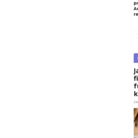
p
A
r
J
f
f
k
24