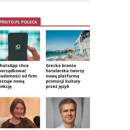
PROTO.PL POLECA
hatsApp chce
Grecka branża
porządkować
hotelarska tworzy
iadomości od firm.
nową platformę
estuje nową
promocji kultury
unkcję
przez język