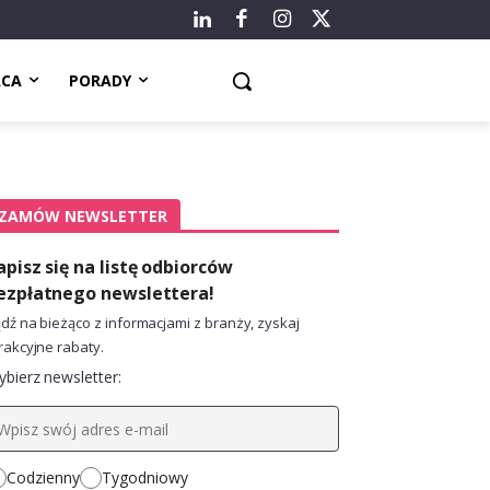
ACA
PORADY
ZAMÓW NEWSLETTER
apisz się na listę odbiorców
ezpłatnego newslettera!
dź na bieżąco z informacjami z branży, zyskaj
rakcyjne rabaty.
bierz newsletter:
Codzienny
Tygodniowy