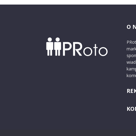
O 
PRot
mark
spon
wiad
kamp
komu
RE
KO