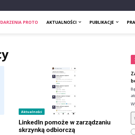
DARZENIA PROTO
AKTUALNOŚCI
PUBLIKACJE
PR
cy
Z
b
Bą
at
Wy
Aktualności
LinkedIn pomoże w zarządzaniu
skrzynką odbiorczą