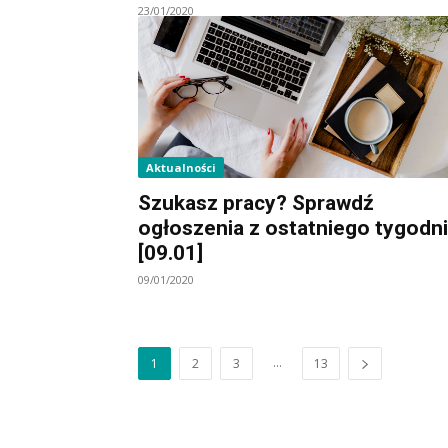
23/01/2020
Aktualności
Szukasz pracy? Sprawdź
ogłoszenia z ostatniego tygodn
[09.01]
09/01/2020
...
1
2
3
13