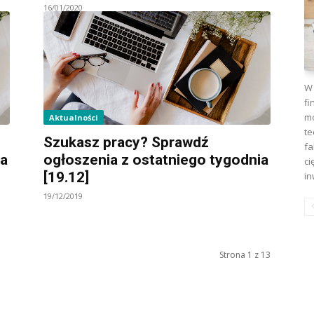
16/01/2020
W 
fi
mo
Aktualności
te
Szukasz pracy? Sprawdź
fa
ia
ogłoszenia z ostatniego tygodnia
ci
[19.12]
in
19/12/2019
Strona 1 z 13