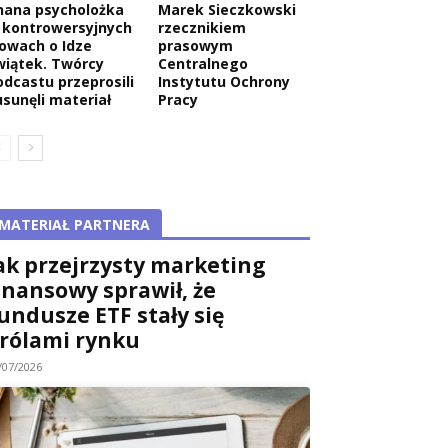
nana psycholożka
Marek Sieczkowski
 kontrowersyjnych
rzecznikiem
łowach o Idze
prasowym
wiątek. Twórcy
Centralnego
odcastu przeprosili
Instytutu Ochrony
usunęli materiał
Pracy
MATERIAŁ PARTNERA
ak przejrzysty marketing
inansowy sprawił, że
undusze ETF stały się
rólami rynku
/07/2026