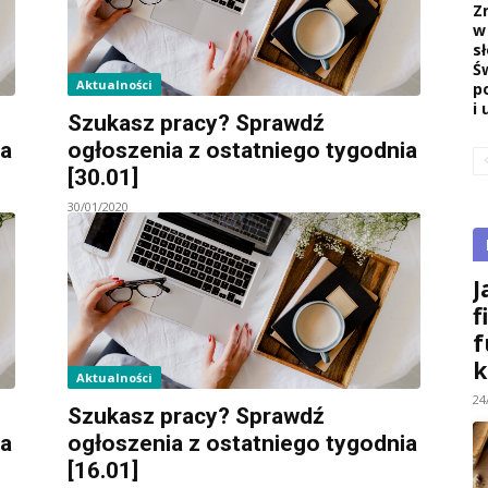
Z
w
s
Ś
Aktualności
p
i 
Szukasz pracy? Sprawdź
ia
ogłoszenia z ostatniego tygodnia
[30.01]
30/01/2020
J
f
f
k
Aktualności
24
Szukasz pracy? Sprawdź
ia
ogłoszenia z ostatniego tygodnia
[16.01]