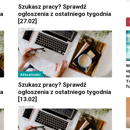
Szukasz pracy? Sprawdź
ia
ogłoszenia z ostatniego tygodnia
[27.02]
27/02/2020
W
u
Aktualności
w
T
Szukasz pracy? Sprawdź
f
ia
ogłoszenia z ostatniego tygodnia
[13.02]
13/02/2020