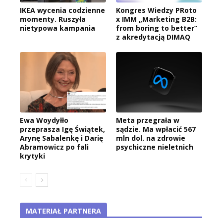
IKEA wycenia codzienne
Kongres Wiedzy PRoto
momenty. Ruszyła
x IMM „Marketing B2B:
nietypowa kampania
from boring to better”
z akredytacją DIMAQ
Ewa Woydyłło
Meta przegrała w
przeprasza Igę Świątek,
sądzie. Ma wpłacić 567
Arynę Sabalenkę i Darię
mln dol. na zdrowie
Abramowicz po fali
psychiczne nieletnich
krytyki
MATERIAŁ PARTNERA