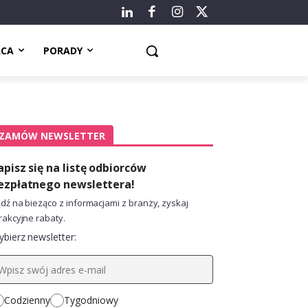
ACA
PORADY
ZAMÓW NEWSLETTER
apisz się na listę odbiorców
ezpłatnego newslettera!
dź na bieżąco z informacjami z branży, zyskaj
rakcyjne rabaty.
bierz newsletter:
Codzienny
Tygodniowy