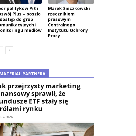
ór polityków PiS i
Marek Sieczkowski
ozwój Plus – poszło
rzecznikiem
 dostęp do grup
prasowym
omunikacyjnych i
Centralnego
onitoringu mediów
Instytutu Ochrony
Pracy
MATERIAŁ PARTNERA
ak przejrzysty marketing
inansowy sprawił, że
undusze ETF stały się
rólami rynku
/07/2026