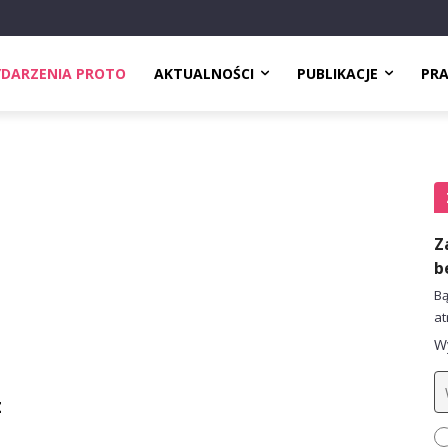
DARZENIA PROTO
AKTUALNOŚCI
PUBLIKACJE
PR
Z
b
Bą
at
Wy
z