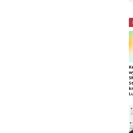
K
w
S
S
k
L