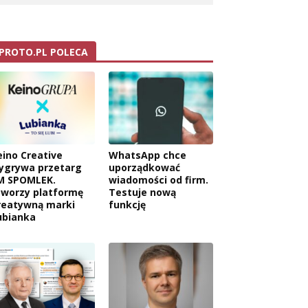
PROTO.PL POLECA
eino Creative
WhatsApp chce
ygrywa przetarg
uporządkować
M SPOMLEK.
wiadomości od firm.
tworzy platformę
Testuje nową
reatywną marki
funkcję
ubianka