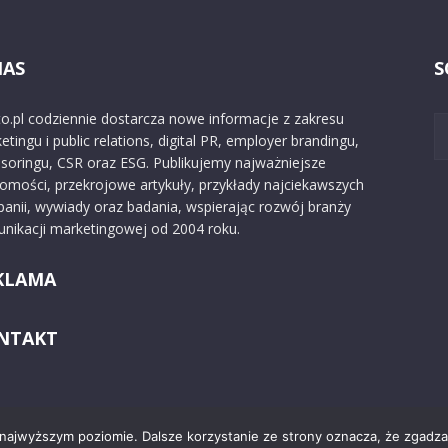
NAS
S
o.pl codziennie dostarcza nowe informacje z zakresu
etingu i public relations, digital PR, employer brandingu,
soringu, CSR oraz ESG. Publikujemy najważniejsze
omości, przekrojowe artykuły, przykłady najciekawszych
anii, wywiady oraz badania, wspierając rozwój branży
nikacji marketingowej od 2004 roku.
KLAMA
NTAKT
 najwyższym poziomie. Dalsze korzystanie ze strony oznacza, że zgadzas