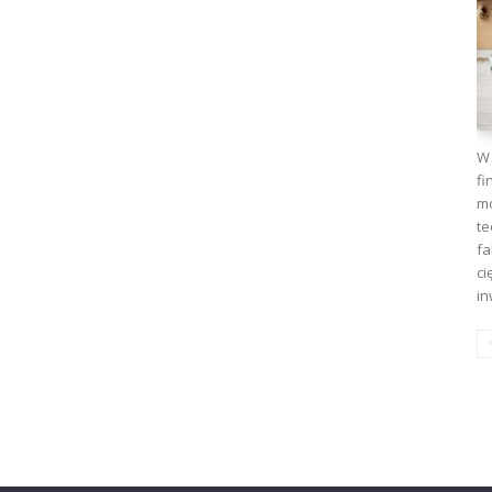
W 
fi
mo
te
fa
ci
in