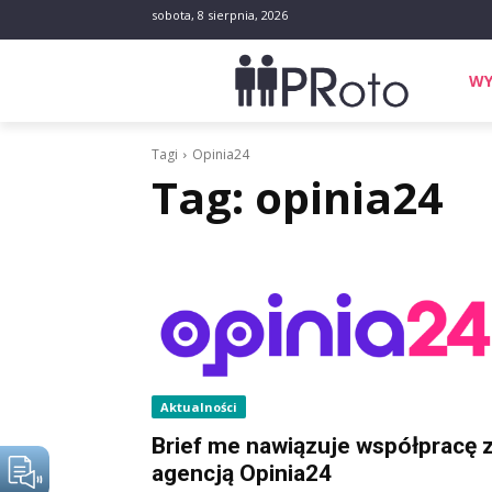
sobota, 8 sierpnia, 2026
WY
Tagi
Opinia24
Tag:
opinia24
Aktualności
Brief me nawiązuje współpracę 
agencją Opinia24