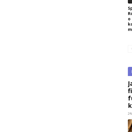
Sp
R
o
k
m
J
f
f
k
24