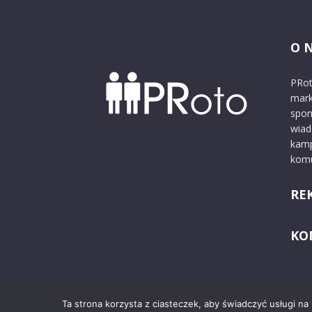
O 
PRot
mark
spon
wiad
kamp
komu
RE
KO
Ta strona korzysta z ciasteczek, aby świadczyć usługi na