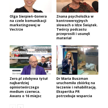
Olga Sierpień-Gonera
Znana psycholożka w
na czele komunikacji
kontrowersyjnych
marketingowej w
słowach o Idze Świątek.
Vectrze
Twórcy podcastu
przeprosili i usunęli
materiał
Zero.pl zdobywa tytuł
Dr Maria Buszman
najbardziej
uruchomiła zbiórkę na
opiniotwórczego
leczenie i rehabilitację.
medium czerwca.
Ekspertka PR
Awans o 16 miejsc
potrzebuje wsparcia