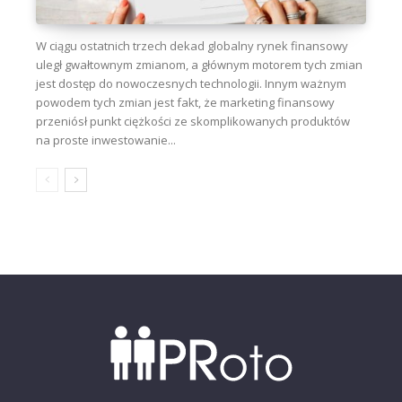
W ciągu ostatnich trzech dekad globalny rynek finansowy
uległ gwałtownym zmianom, a głównym motorem tych zmian
jest dostęp do nowoczesnych technologii. Innym ważnym
powodem tych zmian jest fakt, że marketing finansowy
przeniósł punkt ciężkości ze skomplikowanych produktów
na proste inwestowanie...