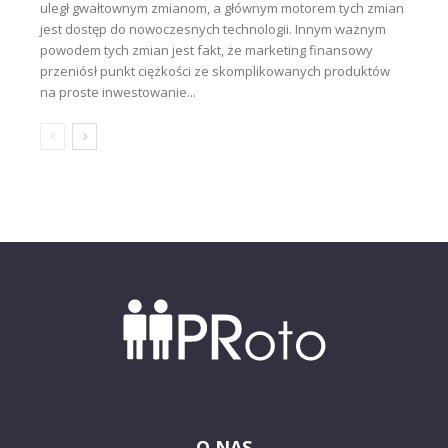
uległ gwałtownym zmianom, a głównym motorem tych zmian
jest dostęp do nowoczesnych technologii. Innym ważnym
powodem tych zmian jest fakt, że marketing finansowy
przeniósł punkt ciężkości ze skomplikowanych produktów
na proste inwestowanie...
O NAS