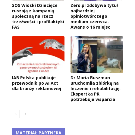
SOS Wioski Dziecięce
Zero.pl zdobywa tytuł
ruszają z kampanią
najbardziej
społeczną na rzecz
opiniotwórczego
trzeźwości i profilaktyki
medium czerwca.
FAS
Awans o 16 miejsc
IAB Polska publikuje
Dr Maria Buszman
przewodnik po AI Act
uruchomiła zbiórkę na
dla branży reklamowej
leczenie i rehabilitację.
Ekspertka PR
potrzebuje wsparcia
MATERIAŁ PARTNERA