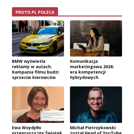
PROTO.PL POLECA
BMW wyświetla
Komunikacja
reklamy w autach.
marketingowa 2026:
Kampania filmu budzi
era kompetencji
sprzeciw kierowców
hybrydowych
Ewa Woydyłło
Michał Pietrzykowski
przeprasza Igę Świątek,
został Head of YouTube