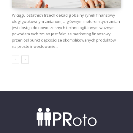
W ciągu ostatnich trzech dekad globalny rynek finansowy
uległ gwałtownym zmianom, a głównym motorem tych zmian
jest dostęp do nowoczesnych technologii. Innym ważnym
powodem tych zmian jest fakt, że marketing finansowy
przeniósł punkt ciężkości ze skomplikowanych produktów
na proste inwestowanie...