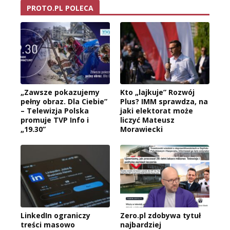
PROTO.PL POLECA
„Zawsze pokazujemy
Kto „lajkuje” Rozwój
pełny obraz. Dla Ciebie”
Plus? IMM sprawdza, na
– Telewizja Polska
jaki elektorat może
promuje TVP Info i
liczyć Mateusz
„19.30”
Morawiecki
LinkedIn ograniczy
Zero.pl zdobywa tytuł
treści masowo
najbardziej