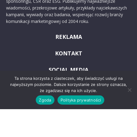
sponsoringu, CSR oraz ESG. Publikujemy najważniejsze
wiadomości, przekrojowe artykuły, przykłady najciekawszych
kampanii, wywiady oraz badania, wspierając rozwój branży
komunikacji marketingowej od 2004 roku.
REKLAMA
KONTAKT
SOCIAL MEDIA
Ta strona korzysta z ciasteczek, aby świadczyć usługi na
najwyższym poziomie. Dalsze korzystanie ze strony oznacza,
że zgadzasz się na ich użycie.
Zgoda
Polityka prywatności
© 2024 PRoto.pl
Kontakt
O nas
Reklama
Zastrzeżenia prawne