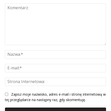
Komentarz:
Na
E-
mai
St
Int
Zapisz moje nazwisko, adres e-mail i stronę internetową w
tej przeglądarce na następny raz, gdy skomentuję.