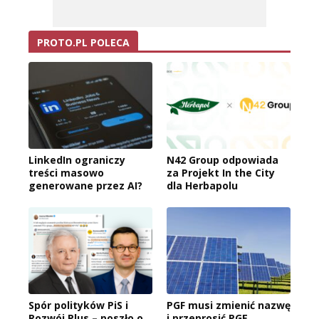
PROTO.PL POLECA
LinkedIn ograniczy
N42 Group odpowiada
treści masowo
za Projekt In the City
generowane przez AI?
dla Herbapolu
Spór polityków PiS i
PGF musi zmienić nazwę
Rozwój Plus – poszło o
i przeprosić PGE.