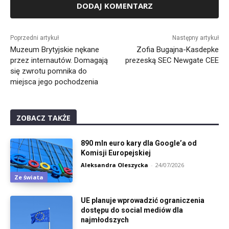
Alternative:
Poprzedni artykuł
Następny artykuł
Muzeum Brytyjskie nękane
Zofia Bugajna-Kasdepke
przez internautów. Domagają
prezeską SEC Newgate CEE
się zwrotu pomnika do
miejsca jego pochodzenia
ZOBACZ TAKŻE
890 mln euro kary dla Google’a od
Komisji Europejskiej
Aleksandra Oleszycka
-
24/07/2026
Ze świata
UE planuje wprowadzić ograniczenia
dostępu do social mediów dla
najmłodszych