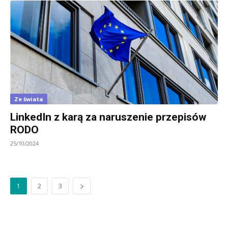
Ze świata
LinkedIn z karą za naruszenie przepisów
RODO
25/10/2024
1
2
3