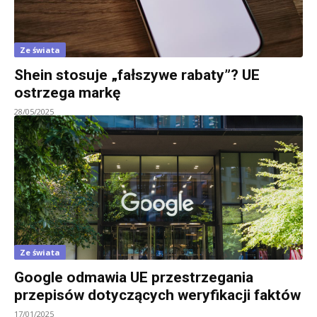
Ze świata
Shein stosuje „fałszywe rabaty”? UE
ostrzega markę
28/05/2025
Ze świata
Google odmawia UE przestrzegania
przepisów dotyczących weryfikacji faktów
17/01/2025