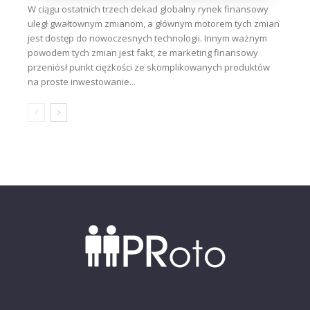
W ciągu ostatnich trzech dekad globalny rynek finansowy
uległ gwałtownym zmianom, a głównym motorem tych zmian
jest dostęp do nowoczesnych technologii. Innym ważnym
powodem tych zmian jest fakt, że marketing finansowy
przeniósł punkt ciężkości ze skomplikowanych produktów
na proste inwestowanie...