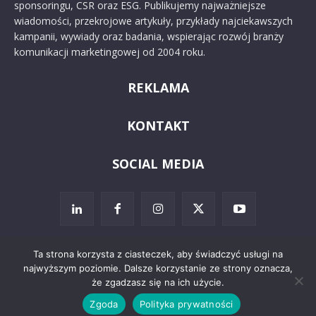
sponsoringu, CSR oraz ESG. Publikujemy najważniejsze
wiadomości, przekrojowe artykuły, przykłady najciekawszych
kampanii, wywiady oraz badania, wspierając rozwój branży
komunikacji marketingowej od 2004 roku.
REKLAMA
KONTAKT
SOCIAL MEDIA
Ta strona korzysta z ciasteczek, aby świadczyć usługi na
najwyższym poziomie. Dalsze korzystanie ze strony oznacza,
© 2024 PRoto.pl
że zgadzasz się na ich użycie.
Zgoda
Polityka prywatności
Kontakt
O nas
Reklama
Zastrzeżenia prawne