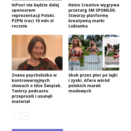
InPost nie będzie dalej
Keino Creative wygrywa
sponsorem
przetarg SM SPOMLEK.
reprezentacji Polski.
Stworzy platformę
PZPN traci 10 mln zł
kreatywną marki
rocznie
Lubianka
Znana psycholożka w
Skok przez płot po lajki
kontrowersyjnych
i zyski. Afera wśród
słowach o Idze Świątek.
polskich marek
Twórcy podcastu
modowych
przeprosili i usunęli
materiał