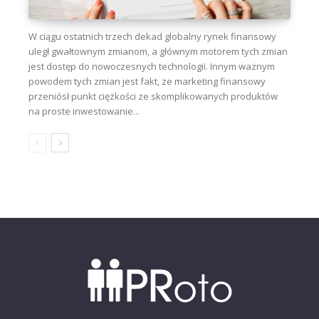
W ciągu ostatnich trzech dekad globalny rynek finansowy
uległ gwałtownym zmianom, a głównym motorem tych zmian
jest dostęp do nowoczesnych technologii. Innym ważnym
powodem tych zmian jest fakt, że marketing finansowy
przeniósł punkt ciężkości ze skomplikowanych produktów
na proste inwestowanie...