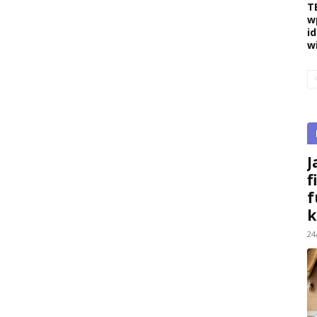
T
w
i
w
J
f
f
k
24