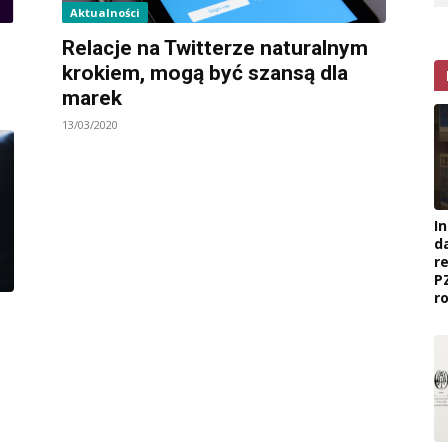
Aktualności
Relacje na Twitterze naturalnym
krokiem, mogą być szansą dla
marek
13/03/2020
I
d
r
P
r