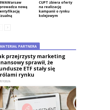
BWAWarsaw
CUPT zbiera oferty
prowadza nową
na realizację
dentyfikację
kampanii o rynku
izualną
kolejowym
MATERIAŁ PARTNERA
ak przejrzysty marketing
inansowy sprawił, że
undusze ETF stały się
rólami rynku
/07/2026