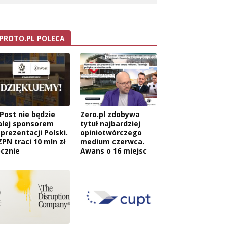
PROTO.PL POLECA
nPost nie będzie
Zero.pl zdobywa
alej sponsorem
tytuł najbardziej
eprezentacji Polski.
opiniotwórczego
ZPN traci 10 mln zł
medium czerwca.
ocznie
Awans o 16 miejsc