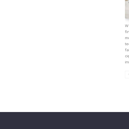
W 
fi
mo
te
fa
ci
in