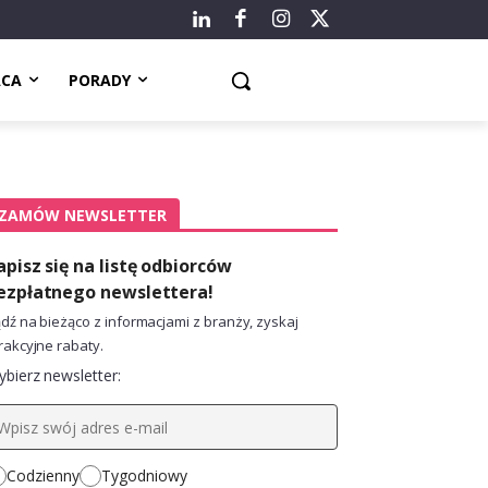
ACA
PORADY
ZAMÓW NEWSLETTER
apisz się na listę odbiorców
ezpłatnego newslettera!
dź na bieżąco z informacjami z branży, zyskaj
rakcyjne rabaty.
bierz newsletter:
Codzienny
Tygodniowy