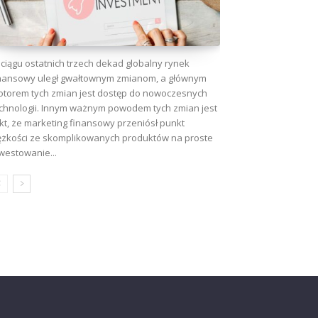
ciągu ostatnich trzech dekad globalny rynek
nansowy uległ gwałtownym zmianom, a głównym
torem tych zmian jest dostęp do nowoczesnych
chnologii. Innym ważnym powodem tych zmian jest
kt, że marketing finansowy przeniósł punkt
ężkości ze skomplikowanych produktów na proste
westowanie...