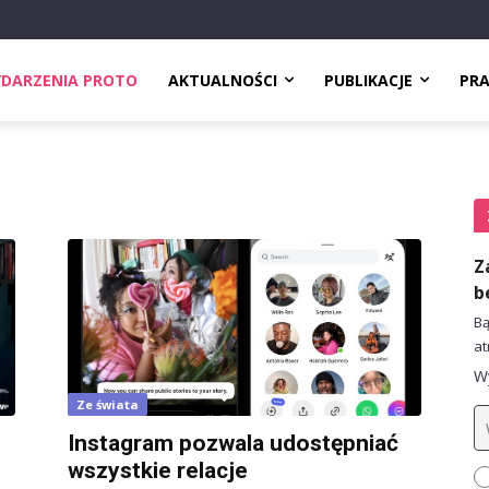
DARZENIA PROTO
AKTUALNOŚCI
PUBLIKACJE
PR
Z
b
Bą
at
Wy
Ze świata
Instagram pozwala udostępniać
wszystkie relacje