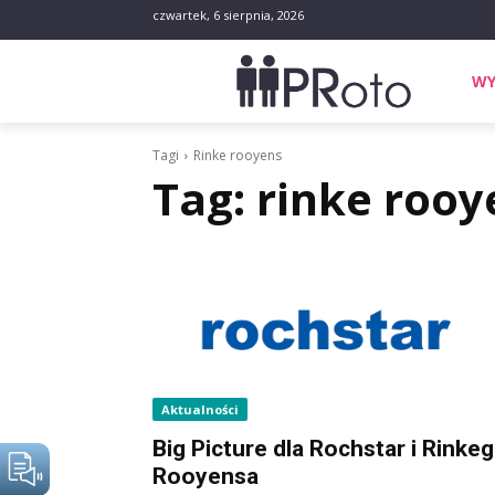
czwartek, 6 sierpnia, 2026
WY
Tagi
Rinke rooyens
Tag:
rinke rooy
Aktualności
Big Picture dla Rochstar i Rinke
Rooyensa