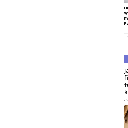
U
W
m
P
J
f
f
k
24