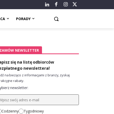
ACA
PORADY
ZAMÓW NEWSLETTER
apisz się na listę odbiorców
ezpłatnego newslettera!
dź na bieżąco z informacjami z branży, zyskaj
rakcyjne rabaty.
bierz newsletter:
Codzienny
Tygodniowy