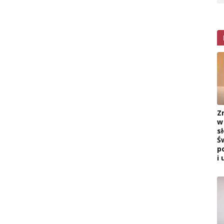
Z
w
s
Ś
p
i 