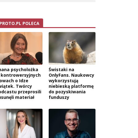
PROTO.PL POLECA
nana psycholożka
Świstaki na
 kontrowersyjnych
OnlyFans. Naukowcy
łowach o Idze
wykorzystują
wiątek. Twórcy
niebieską platformę
odcastu przeprosili
do pozyskiwania
usunęli materiał
funduszy