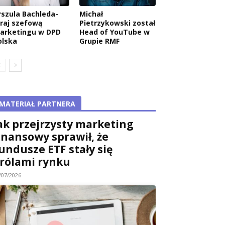
rszula Bachleda-
Michał
raj szefową
Pietrzykowski został
arketingu w DPD
Head of YouTube w
olska
Grupie RMF
MATERIAŁ PARTNERA
ak przejrzysty marketing
inansowy sprawił, że
undusze ETF stały się
rólami rynku
/07/2026