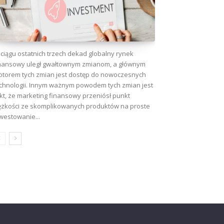
ciągu ostatnich trzech dekad globalny rynek
nansowy uległ gwałtownym zmianom, a głównym
torem tych zmian jest dostęp do nowoczesnych
chnologii. Innym ważnym powodem tych zmian jest
kt, że marketing finansowy przeniósł punkt
ężkości ze skomplikowanych produktów na proste
westowanie...