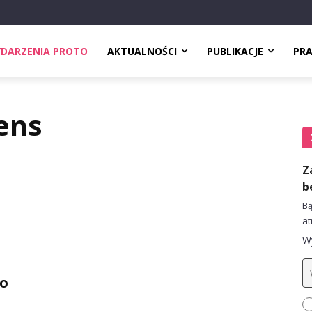
DARZENIA PROTO
AKTUALNOŚCI
PUBLIKACJE
PR
ens
Z
b
Bą
at
Wy
go