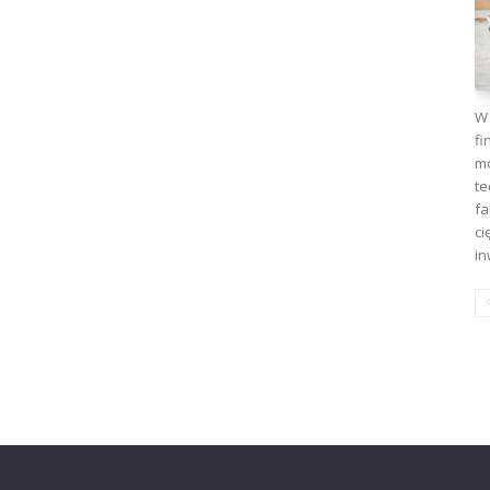
W 
fi
mo
te
fa
ci
in