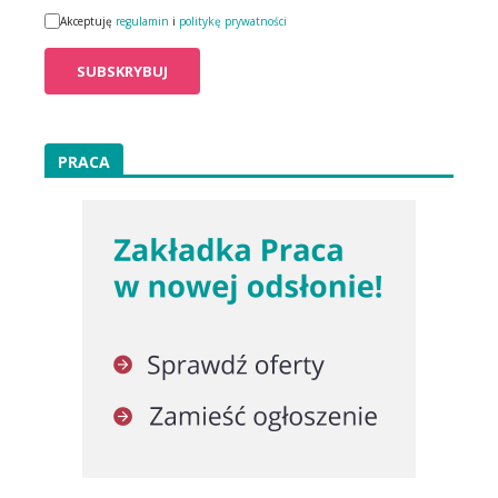
Akceptuję
regulamin
i
politykę prywatności
PRACA