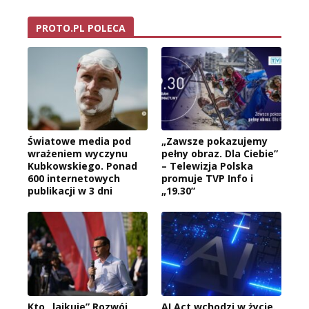
PROTO.PL POLECA
Światowe media pod
„Zawsze pokazujemy
wrażeniem wyczynu
pełny obraz. Dla Ciebie”
Kubkowskiego. Ponad
– Telewizja Polska
600 internetowych
promuje TVP Info i
publikacji w 3 dni
„19.30”
Kto „lajkuje” Rozwój
AI Act wchodzi w życie.