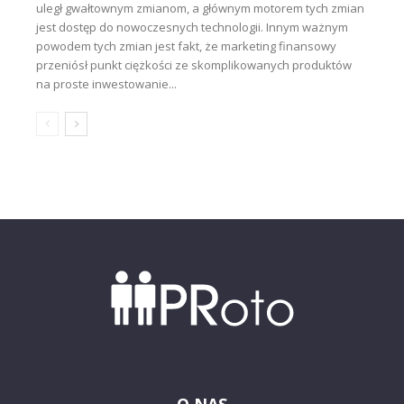
uległ gwałtownym zmianom, a głównym motorem tych zmian
jest dostęp do nowoczesnych technologii. Innym ważnym
powodem tych zmian jest fakt, że marketing finansowy
przeniósł punkt ciężkości ze skomplikowanych produktów
na proste inwestowanie...