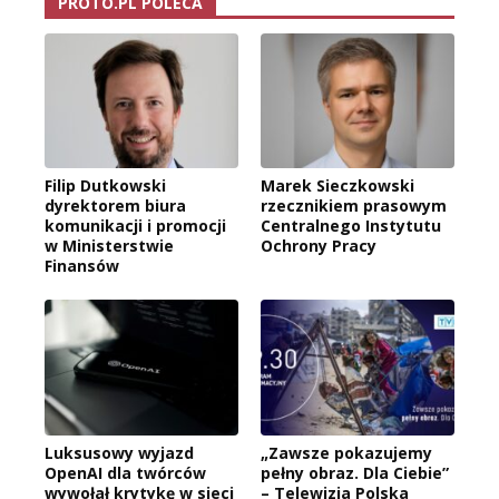
PROTO.PL POLECA
Filip Dutkowski
Marek Sieczkowski
dyrektorem biura
rzecznikiem prasowym
komunikacji i promocji
Centralnego Instytutu
w Ministerstwie
Ochrony Pracy
Finansów
Luksusowy wyjazd
„Zawsze pokazujemy
OpenAI dla twórców
pełny obraz. Dla Ciebie”
wywołał krytykę w sieci
– Telewizja Polska