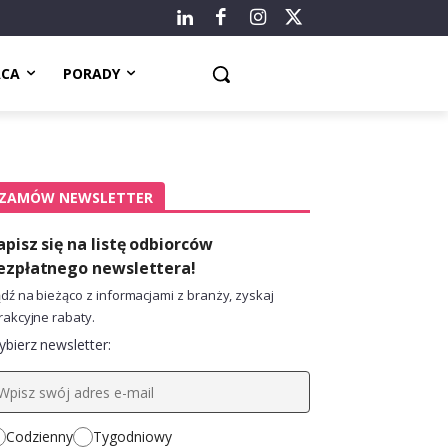
ACA
PORADY
ZAMÓW NEWSLETTER
apisz się na listę odbiorców
ezpłatnego newslettera!
dź na bieżąco z informacjami z branży, zyskaj
rakcyjne rabaty.
bierz newsletter:
Codzienny
Tygodniowy