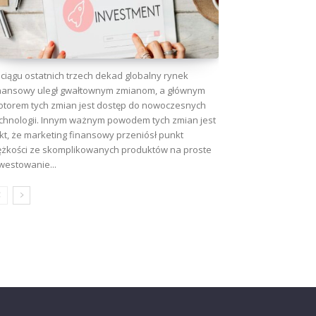
ciągu ostatnich trzech dekad globalny rynek
nansowy uległ gwałtownym zmianom, a głównym
torem tych zmian jest dostęp do nowoczesnych
chnologii. Innym ważnym powodem tych zmian jest
kt, że marketing finansowy przeniósł punkt
ężkości ze skomplikowanych produktów na proste
westowanie...