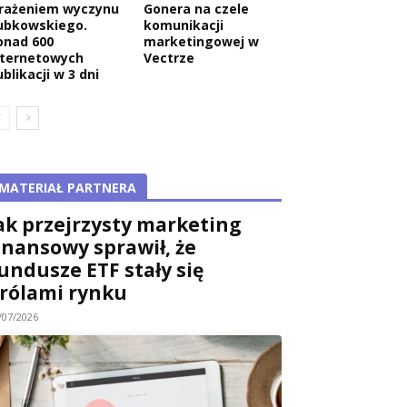
rażeniem wyczynu
Gonera na czele
ubkowskiego.
komunikacji
onad 600
marketingowej w
nternetowych
Vectrze
blikacji w 3 dni
MATERIAŁ PARTNERA
ak przejrzysty marketing
inansowy sprawił, że
undusze ETF stały się
rólami rynku
/07/2026