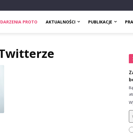
DARZENIA PROTO
AKTUALNOŚCI
PUBLIKACJE
PR
 Twitterze
Z
b
Bą
at
Wy