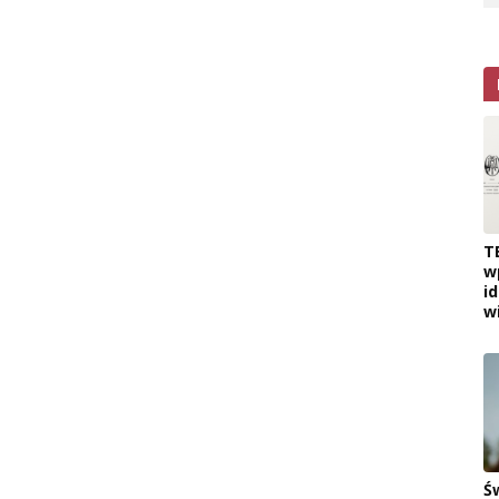
T
w
i
w
Ś