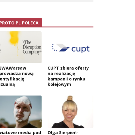
PROTO.PL POLECA
BWAWarsaw
CUPT zbiera oferty
prowadza nową
na realizację
dentyfikację
kampanii o rynku
izualną
kolejowym
wiatowe media pod
Olga Sierpień-