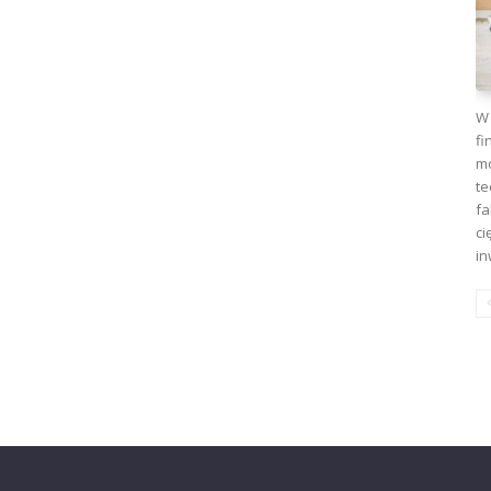
W 
fi
mo
te
fa
ci
in