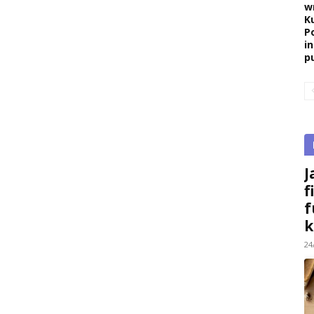
w
K
P
i
pu
J
f
f
k
24