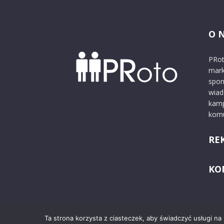
O 
PRot
mark
spon
wiad
kamp
komu
RE
KO
Ta strona korzysta z ciasteczek, aby świadczyć usługi na