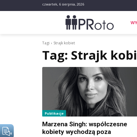
czwartek, 6 sierpnia, 2026
WY
Tagi
Strajk kobiet
Tag:
Strajk kob
Publikacje
Marzena Singh: współczesne
kobiety wychodzą poza