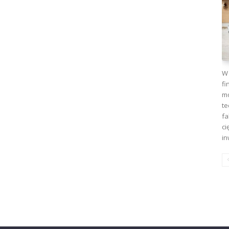
W 
fi
mo
te
fa
ci
in