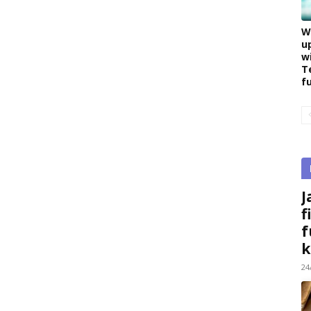
W
u
w
T
f
J
f
f
k
24