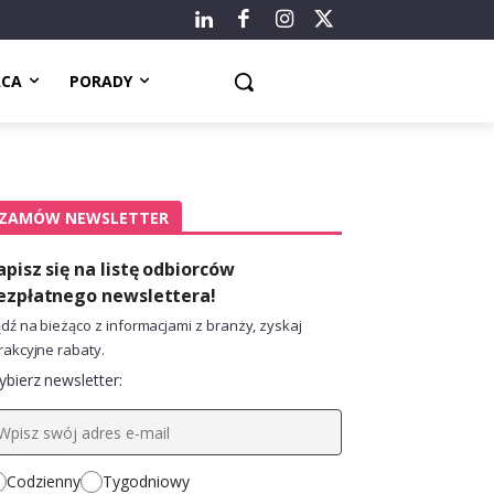
ACA
PORADY
ZAMÓW NEWSLETTER
apisz się na listę odbiorców
ezpłatnego newslettera!
dź na bieżąco z informacjami z branży, zyskaj
rakcyjne rabaty.
bierz newsletter:
Codzienny
Tygodniowy