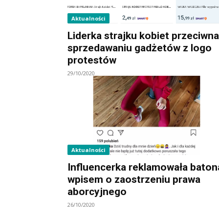
Aktualności
Liderka strajku kobiet przeciwna
sprzedawaniu gadżetów z logo
protestów
29/10/2020
Aktualności
Influencerka reklamowała baton
wpisem o zaostrzeniu prawa
aborcyjnego
26/10/2020