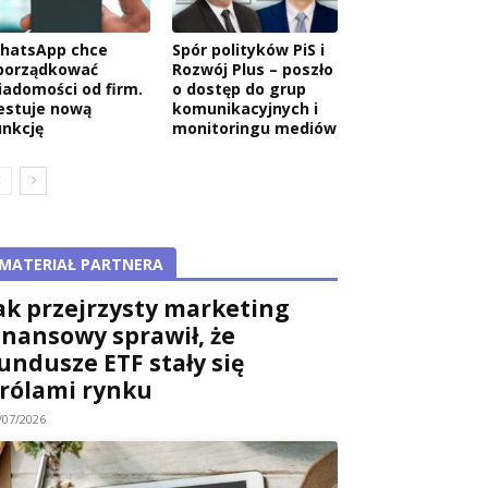
hatsApp chce
Spór polityków PiS i
porządkować
Rozwój Plus – poszło
iadomości od firm.
o dostęp do grup
estuje nową
komunikacyjnych i
unkcję
monitoringu mediów
MATERIAŁ PARTNERA
ak przejrzysty marketing
inansowy sprawił, że
undusze ETF stały się
rólami rynku
/07/2026