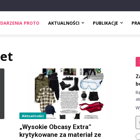
DARZENIA PROTO
AKTUALNOŚCI
PUBLIKACJE
PR
iet
Z
b
Bą
at
Wy
Aktualności
„Wysokie Obcasy Extra”
krytykowane za materiał ze