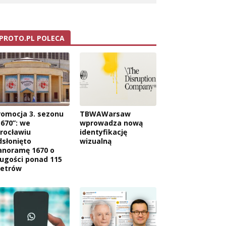
PROTO.PL POLECA
romocja 3. sezonu
TBWAWarsaw
1670”: we
wprowadza nową
rocławiu
identyfikację
dsłonięto
wizualną
anoramę 1670 o
ługości ponad 115
etrów