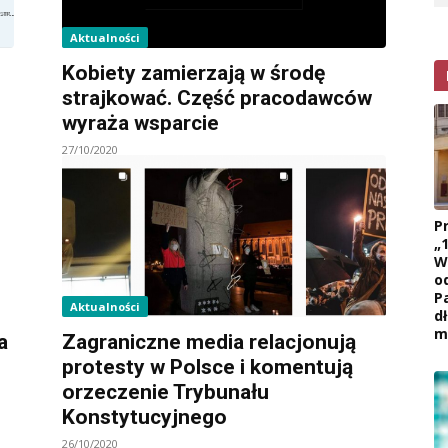
Aktualności
Kobiety zamierzają w środę
strajkować. Część pracodawców
wyraża wsparcie
27/10/2020
P
„
W
o
P
Aktualności
d
m
a
Zagraniczne media relacjonują
protesty w Polsce i komentują
orzeczenie Trybunału
Konstytucyjnego
26/10/2020