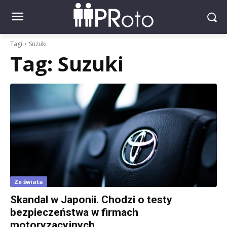
Tagi
Suzuki
Tag:
Suzuki
Ze świata
Skandal w Japonii. Chodzi o testy
bezpieczeństwa w firmach
motoryzacyjnych