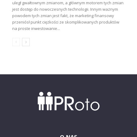
uległ gwałtownym zmianom, a głównym motorem tych zmian
jest dostęp do nowoczesnych technologii. Innym ważnym
powodem tych zmian jest fakt, że marketing finansowy
przeniósł punkt ciężkości ze skomplikowanych produktów
na proste inwestowanie...