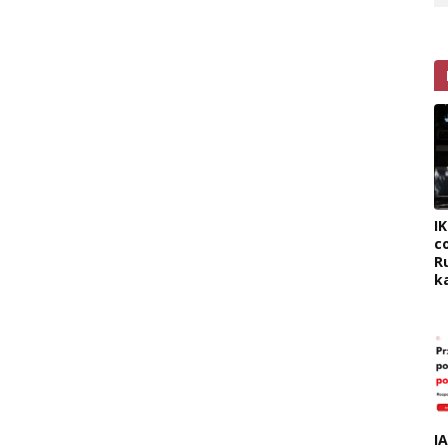
I
c
R
k
I