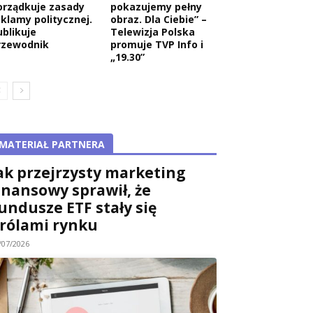
orządkuje zasady
pokazujemy pełny
eklamy politycznej.
obraz. Dla Ciebie” –
ublikuje
Telewizja Polska
rzewodnik
promuje TVP Info i
„19.30”
MATERIAŁ PARTNERA
ak przejrzysty marketing
inansowy sprawił, że
undusze ETF stały się
rólami rynku
/07/2026