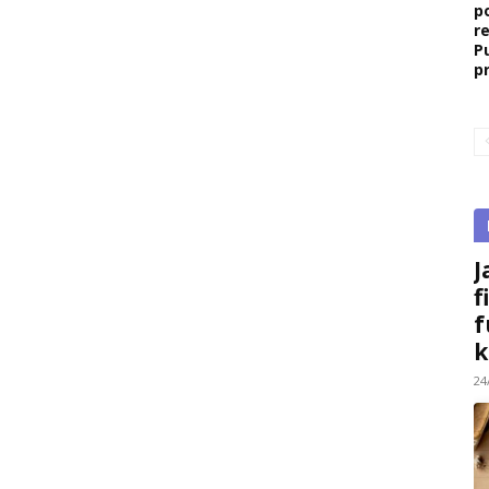
p
r
P
p
J
f
f
k
24