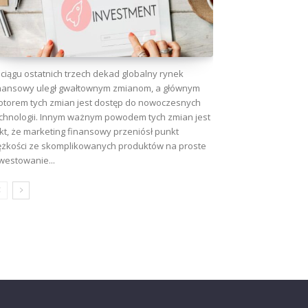
ciągu ostatnich trzech dekad globalny rynek
nansowy uległ gwałtownym zmianom, a głównym
torem tych zmian jest dostęp do nowoczesnych
chnologii. Innym ważnym powodem tych zmian jest
kt, że marketing finansowy przeniósł punkt
ężkości ze skomplikowanych produktów na proste
westowanie...