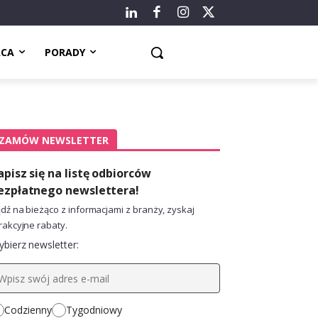
ACA
PORADY
ZAMÓW NEWSLETTER
apisz się na listę odbiorców
ezpłatnego newslettera!
dź na bieżąco z informacjami z branży, zyskaj
rakcyjne rabaty.
bierz newsletter:
Codzienny
Tygodniowy