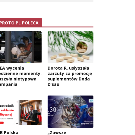
PROTO.PL POLECA
KEA wycenia
Dorota R. usłyszała
odzienne momenty.
zarzuty za promocję
uszyła nietypowa
suplementów Doda
ampania
D’Eau
AB Polska
„Zawsze