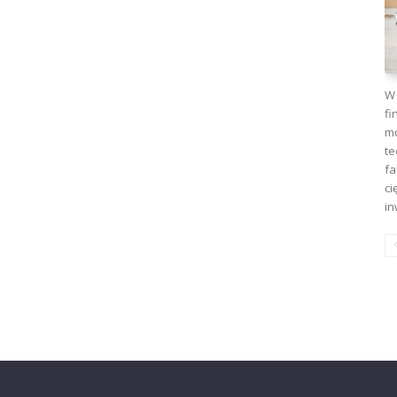
W 
fi
mo
te
fa
ci
in