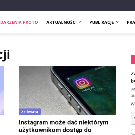
DARZENIA PROTO
AKTUALNOŚCI
PUBLIKACJE
PR
ji
Z
b
Bą
at
Wy
Ze świata
Instagram może dać niektórym
użytkownikom dostęp do