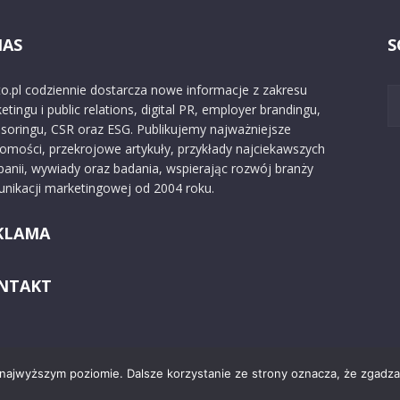
NAS
S
o.pl codziennie dostarcza nowe informacje z zakresu
etingu i public relations, digital PR, employer brandingu,
soringu, CSR oraz ESG. Publikujemy najważniejsze
omości, przekrojowe artykuły, przykłady najciekawszych
anii, wywiady oraz badania, wspierając rozwój branży
nikacji marketingowej od 2004 roku.
KLAMA
NTAKT
 najwyższym poziomie. Dalsze korzystanie ze strony oznacza, że zgadzas
Kontakt
O nas
Reklama
Zast