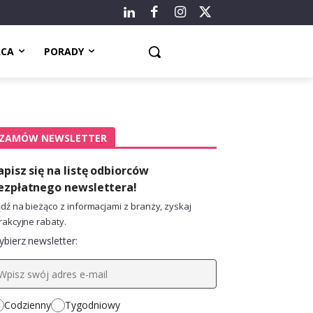
ACA
PORADY
ZAMÓW NEWSLETTER
apisz się na listę odbiorców
ezpłatnego newslettera!
dź na bieżąco z informacjami z branży, zyskaj
rakcyjne rabaty.
bierz newsletter:
Codzienny
Tygodniowy