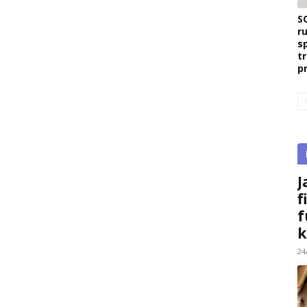
S
r
s
t
p
J
f
f
k
24