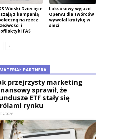
OS Wioski Dziecięce
Luksusowy wyjazd
uszają z kampanią
OpenAI dla twórców
połeczną na rzecz
wywołał krytykę w
rzeźwości i
sieci
rofilaktyki FAS
MATERIAŁ PARTNERA
ak przejrzysty marketing
inansowy sprawił, że
undusze ETF stały się
rólami rynku
/07/2026