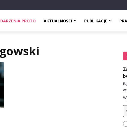
DARZENIA PROTO
AKTUALNOŚCI
PUBLIKACJE
PR
gowski
Z
b
Bą
at
Wy