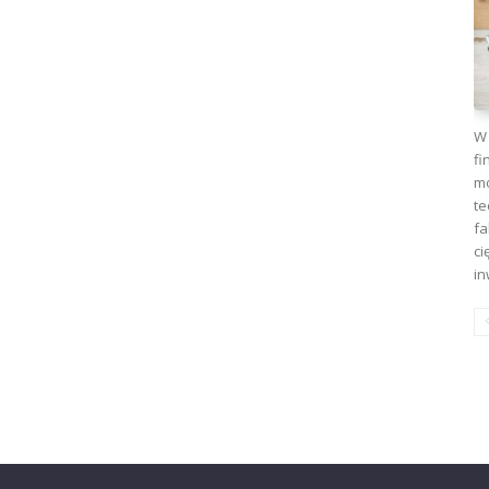
W 
fi
mo
te
fa
ci
in