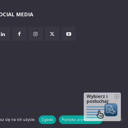
OCIAL MEDIA
Wybierz i
posłuchaj
z się na ich użycie.
Zgoda
Polityka prywatności
rzeżenia prawne