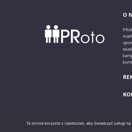
O 
PRot
mark
spon
wiad
kamp
komu
RE
KO
Ta strona korzysta z ciasteczek, aby świadczyć usługi na
© 2024 PRoto.pl