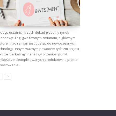
ciągu ostatnich trzech dekad globalny rynek
nansowy uległ gwałtownym zmianom, a głównym
torem tych zmian jest dostęp do nowoczesnych
chnologii. Innym ważnym powodem tych zmian jest
kt, że marketing finansowy przeniósł punkt
ężkości ze skomplikowanych produktów na proste
westowanie...