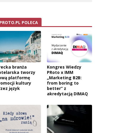
PROTO.PL POLECA
recka branża
Kongres Wiedzy
otelarska tworzy
PRoto x IMM
ową platformę
„Marketing B2B:
romocji kultury
from boring to
rzez język
better” z
akredytacją DIMAQ