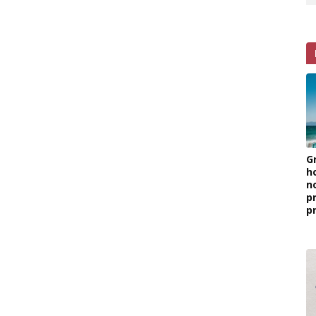
G
h
n
p
p