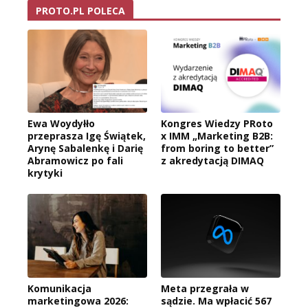
PROTO.PL POLECA
Ewa Woydyłło
Kongres Wiedzy PRoto
przeprasza Igę Świątek,
x IMM „Marketing B2B:
Arynę Sabalenkę i Darię
from boring to better”
Abramowicz po fali
z akredytacją DIMAQ
krytyki
Komunikacja
Meta przegrała w
marketingowa 2026:
sądzie. Ma wpłacić 567