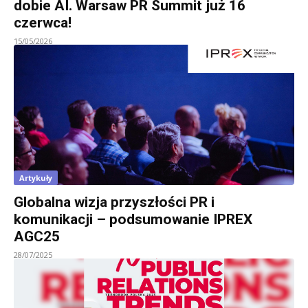
dobie AI. Warsaw PR Summit już 16
czerwca!
15/05/2026
Artykuły
Globalna wizja przyszłości PR i
komunikacji – podsumowanie IPREX
AGC25
28/07/2025