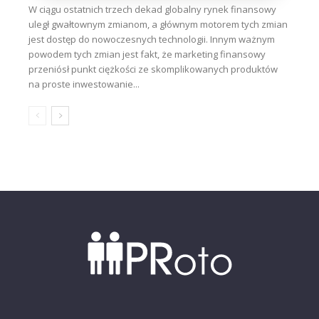
W ciągu ostatnich trzech dekad globalny rynek finansowy
uległ gwałtownym zmianom, a głównym motorem tych zmian
jest dostęp do nowoczesnych technologii. Innym ważnym
powodem tych zmian jest fakt, że marketing finansowy
przeniósł punkt ciężkości ze skomplikowanych produktów
na proste inwestowanie...