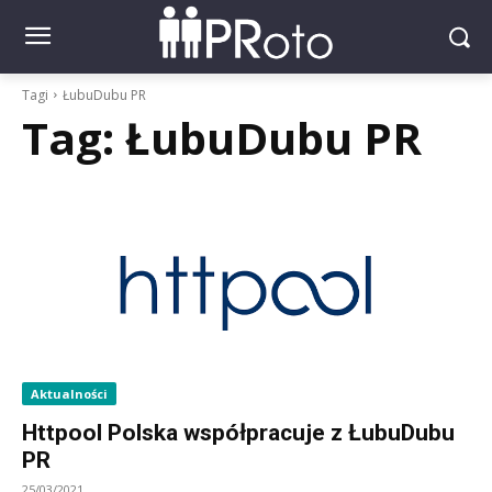
Tagi
ŁubuDubu PR
Tag:
ŁubuDubu PR
Aktualności
Httpool Polska współpracuje z ŁubuDubu
PR
25/03/2021