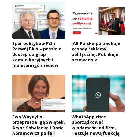
Spór polityków PiS i
IAB Polska porządkuje
Rozwój Plus – poszło o
zasady reklamy
dostęp do grup
politycznej. Publikuje
komunikacyjnych i
przewodnik
monitoringu mediów
Ewa Woydyłło
WhatsApp chce
przeprasza Igę Świątek,
uporządkować
Arynę Sabalenkę i Darię
wiadomości od firm.
Abramowicz po fali
Testuje nową funkcję