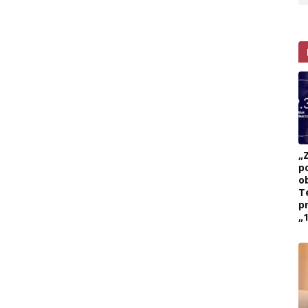
„
p
ob
T
p
„1