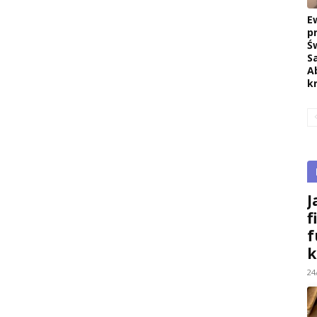
E
p
Ś
S
A
k
J
f
f
k
24