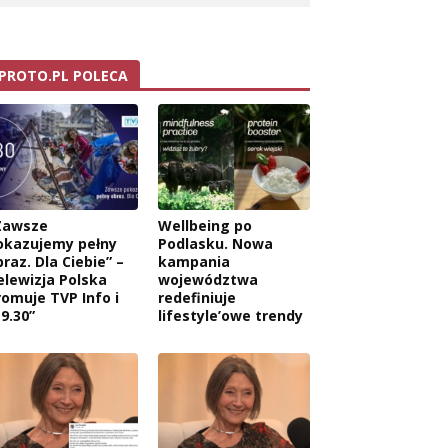
PROTO.PL POLECA
Zawsze
Wellbeing po
okazujemy pełny
Podlasku. Nowa
raz. Dla Ciebie” –
kampania
elewizja Polska
województwa
romuje TVP Info i
redefiniuje
9.30”
lifestyle’owe trendy