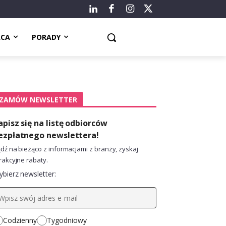
ACA
PORADY
ZAMÓW NEWSLETTER
apisz się na listę odbiorców
ezpłatnego newslettera!
dź na bieżąco z informacjami z branży, zyskaj
rakcyjne rabaty.
bierz newsletter:
Codzienny
Tygodniowy