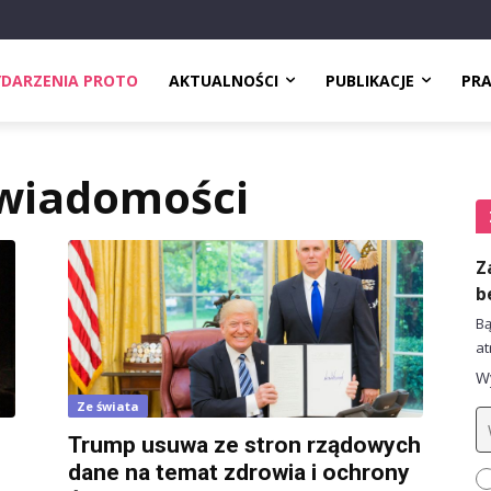
DARZENIA PROTO
AKTUALNOŚCI
PUBLIKACJE
PR
wiadomości
Z
b
Bą
at
Wy
Ze świata
Trump usuwa ze stron rządowych
dane na temat zdrowia i ochrony