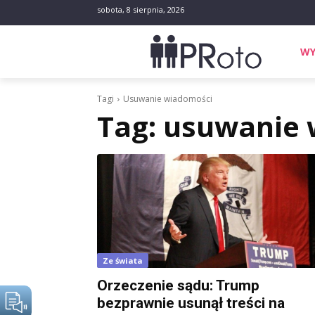
sobota, 8 sierpnia, 2026
WY
Tagi
Usuwanie wiadomości
Tag:
usuwanie 
Ze świata
Orzeczenie sądu: Trump
bezprawnie usunął treści na