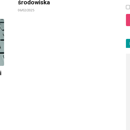
środowiska
06/02/2025
i