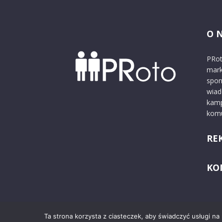
O 
PRot
mark
spon
wiad
kamp
komu
RE
KO
Ta strona korzysta z ciasteczek, aby świadczyć usługi na