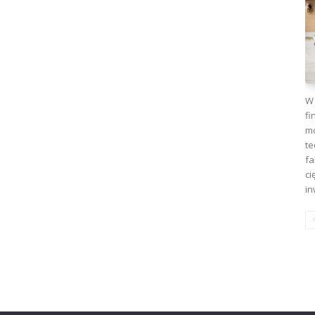
W 
fi
mo
te
fa
ci
in