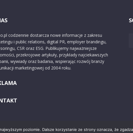
NAS
S
o.pl codziennie dostarcza nowe informacje z zakresu
etingu i public relations, digital PR, employer brandingu,
soringu, CSR oraz ESG. Publikujemy najważniejsze
omości, przekrojowe artykuły, przykłady najciekawszych
anii, wywiady oraz badania, wspierając rozwój branży
nikacji marketingowej od 2004 roku.
KLAMA
NTAKT
 najwyższym poziomie. Dalsze korzystanie ze strony oznacza, że zgadzas