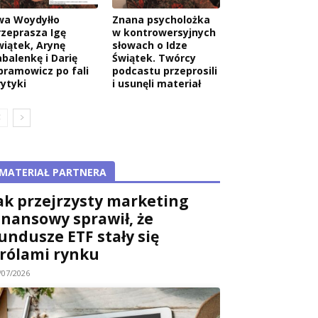
wa Woydyłło
Znana psycholożka
rzeprasza Igę
w kontrowersyjnych
wiątek, Arynę
słowach o Idze
abalenkę i Darię
Świątek. Twórcy
bramowicz po fali
podcastu przeprosili
rytyki
i usunęli materiał
MATERIAŁ PARTNERA
ak przejrzysty marketing
inansowy sprawił, że
undusze ETF stały się
rólami rynku
/07/2026