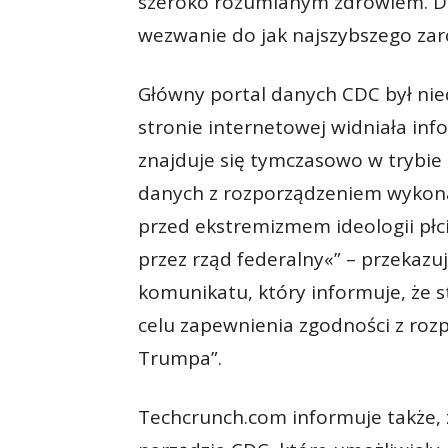
szeroko rozumianym zdrowiem. Dl
wezwanie do jak najszybszego zarc
Główny portal danych CDC był nie
stronie internetowej widniała inf
znajduje się tymczasowo w trybie 
danych z rozporządzeniem wykon
przed ekstremizmem ideologii płc
przez rząd federalny«” – przekazuj
komunikatu, który informuje, że 
celu zapewnienia zgodności z ro
Trumpa”.
Techcrunch.com informuje także, 