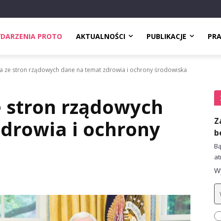
DARZENIA PROTO
AKTUALNOŚCI
PUBLIKACJE
PR
 ze stron rządowych dane na temat zdrowia i ochrony środowiska
 stron rządowych
Z
drowia i ochrony
b
Bą
at
Wy