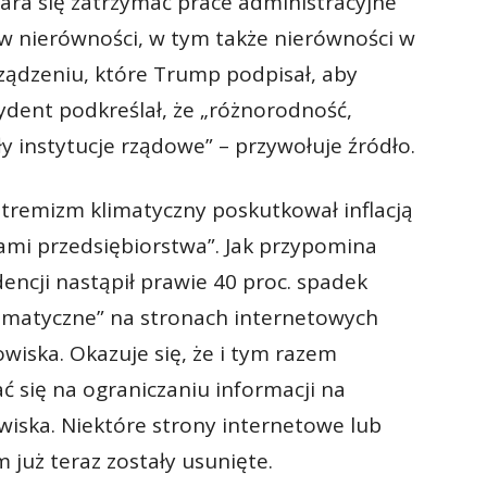
ara się zatrzymać prace administracyjne
w nierówności, w tym także nierówności w
ządzeniu, które Trump podpisał, aby
zydent podkreślał, że „różnorodność,
 instytucje rządowe” – przywołuje źródło.
stremizm klimatyczny poskutkował inflacją
ami przedsiębiorstwa”. Jak przypomina
dencji nastąpił prawie 40 proc. spadek
limatyczne” na stronach internetowych
wiska. Okazuje się, że i tym razem
 się na ograniczaniu informacji na
iska. Niektóre strony internetowe lub
już teraz zostały usunięte.