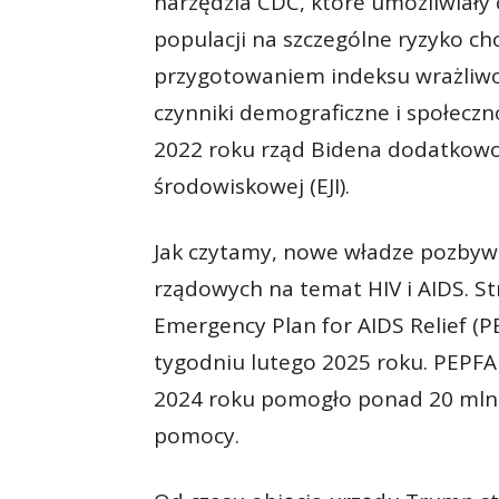
narzędzia CDC, które umożliwiały 
populacji na szczególne ryzyko c
przygotowaniem indeksu wrażliwośc
czynniki demograficzne i społecz
2022 roku rząd Bidena dodatkowo
środowiskowej (EJI).
Jak czytamy, nowe władze pozbywaj
rządowych na temat HIV i AIDS. S
Emergency Plan for AIDS Relief (
tygodniu lutego 2025 roku. PEPFA
2024 roku pomogło ponad 20 mln o
pomocy.