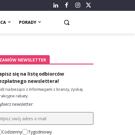
ACA
PORADY
ZAMÓW NEWSLETTER
apisz się na listę odbiorców
ezpłatnego newslettera!
dź na bieżąco z informacjami z branży, zyskaj
rakcyjne rabaty.
bierz newsletter:
Codzienny
Tygodniowy