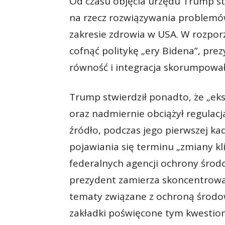
Od czasu objęcia urzędu Trump st
na rzecz rozwiązywania problemó
zakresie zdrowia w USA. W rozpor
cofnąć politykę „ery Bidena”, pre
równość i integracja skorumpowały
Trump stwierdził ponadto, że „ek
oraz nadmiernie obciążył regulacj
źródło, podczas jego pierwszej ka
pojawiania się terminu „zmiany k
federalnych agencji ochrony środo
prezydent zamierza skoncentrować
tematy związane z ochroną środow
zakładki poświęcone tym kwestiom 