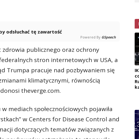
 aby odsłuchać tę zawartość
Powered By
GSpeech
 zdrowia publicznego oraz ochrony
 federalnych stron internetowych w USA, a
ząd Trumpa pracuje nad pozbywaniem się
I
c
e zmianami klimatycznymi, równością
R
k
 donosi theverge.com.
ku w mediach społecznościowych pojawiła
stkach” w Centers for Disease Control and
rmacji dotyczących tematów związanych z