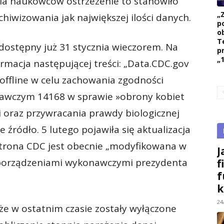
a naukowców ostrzeżenie to stanowiło
„
hiwizowania jak największej ilości danych.
p
ob
T
dostępny już 31 stycznia wieczorem. Na
p
„1
ormacja następującej treści: „Data.CDC.gov
offline w celu zachowania zgodności
awczym 14168 w sprawie »obrony kobiet
i oraz przywracania prawdy biologicznej
e źródło. 5 lutego pojawiła się aktualizacja
strona CDC jest obecnie „modyfikowana w
J
zporządzeniami wykonawczymi prezydenta
f
f
k
24
że w ostatnim czasie zostały wyłączone