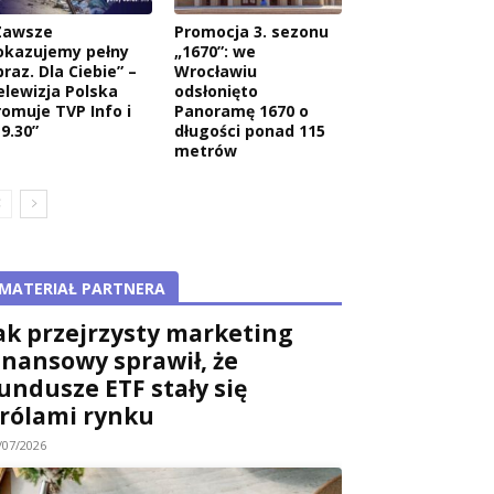
Zawsze
Promocja 3. sezonu
okazujemy pełny
„1670”: we
raz. Dla Ciebie” –
Wrocławiu
elewizja Polska
odsłonięto
romuje TVP Info i
Panoramę 1670 o
9.30”
długości ponad 115
metrów
MATERIAŁ PARTNERA
ak przejrzysty marketing
inansowy sprawił, że
undusze ETF stały się
rólami rynku
/07/2026