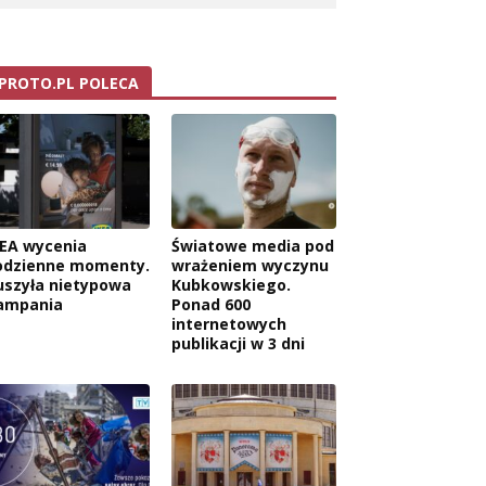
PROTO.PL POLECA
KEA wycenia
Światowe media pod
odzienne momenty.
wrażeniem wyczynu
uszyła nietypowa
Kubkowskiego.
ampania
Ponad 600
internetowych
publikacji w 3 dni