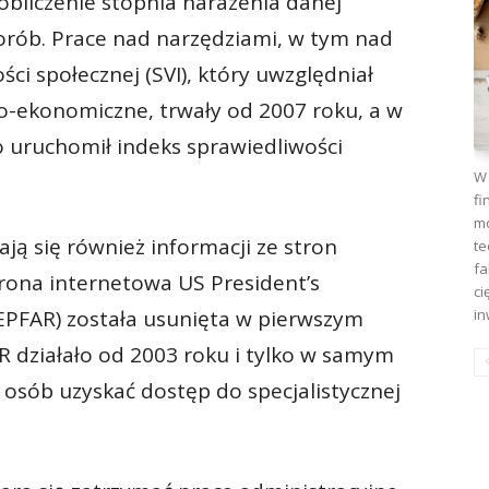
obliczenie stopnia narażenia danej
horób. Prace nad narzędziami, w tym nad
i społecznej (SVI), który uwzględniał
no-ekonomiczne, trwały od 2007 roku, a w
 uruchomił indeks sprawiedliwości
W 
fi
mo
ą się również informacji ze stron
te
fa
trona internetowa US President’s
ci
in
PEPFAR) została usunięta w pierwszym
R działało od 2003 roku i tylko w samym
sób uzyskać dostęp do specjalistycznej