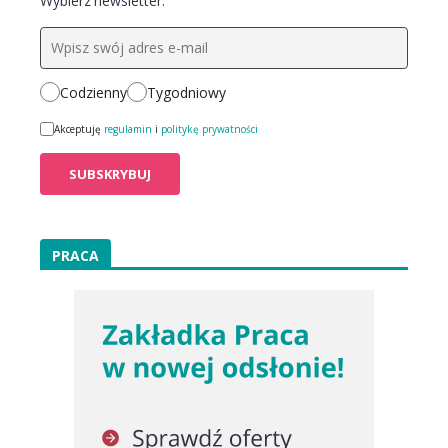
Wybierz newsletter:
Codzienny
Tygodniowy
Akceptuję
regulamin
i
politykę prywatności
PRACA