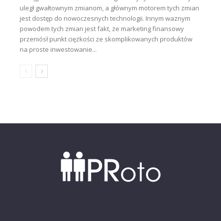
uległ gwałtownym zmianom, a głównym motorem tych zmian
jest dostęp do nowoczesnych technologii. Innym ważnym
powodem tych zmian jest fakt, że marketing finansowy
przeniósł punkt ciężkości ze skomplikowanych produktów
na proste inwestowanie...