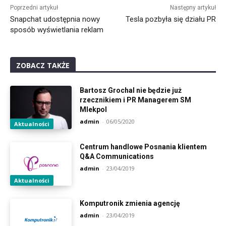
Poprzedni artykuł
Następny artykuł
Snapchat udostępnia nowy
Tesla pozbyła się działu PR
sposób wyświetlania reklam
ZOBACZ TAKŻE
Bartosz Grochal nie będzie już
rzecznikiem i PR Managerem SM
Mlekpol
admin
-
06/05/2020
Aktualności
Centrum handlowe Posnania klientem
Q&A Communications
admin
-
23/04/2019
Aktualności
Komputronik zmienia agencję
admin
-
23/04/2019