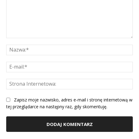
Komentarz:
Na
E-
mai
St
Int
Zapisz moje nazwisko, adres e-mail i stronę internetową w
tej przeglądarce na następny raz, gdy skomentuję.
Alternative: