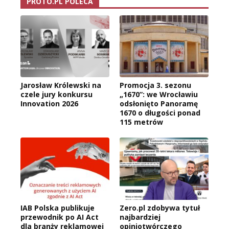
PROTO.PL POLECA
Jarosław Królewski na
Promocja 3. sezonu
czele jury konkursu
„1670”: we Wrocławiu
Innovation 2026
odsłonięto Panoramę
1670 o długości ponad
115 metrów
IAB Polska publikuje
Zero.pl zdobywa tytuł
przewodnik po AI Act
najbardziej
dla branży reklamowej
opiniotwórczego