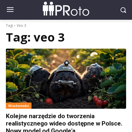
Tagi
Veo 3
Tag:
veo 3
Wiadomości
Kolejne narzędzie do tworzenia
realistycznego wideo dostępne w Polsce.
Nowy model od Google’a