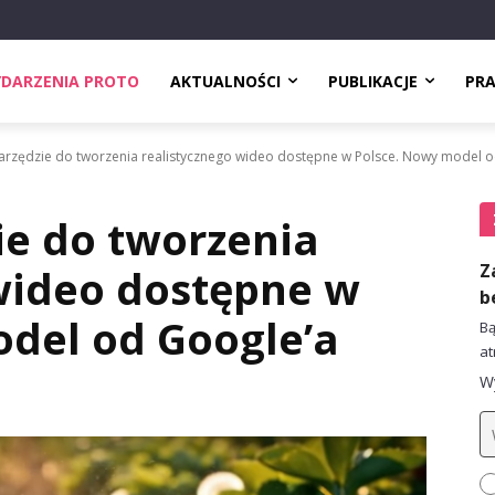
DARZENIA PROTO
AKTUALNOŚCI
PUBLIKACJE
PR
arzędzie do tworzenia realistycznego wideo dostępne w Polsce. Nowy model od
ie do tworzenia
Z
wideo dostępne w
b
del od Google’a
Bą
at
Wy