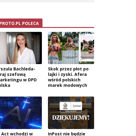
PROTO.PL POLECA
rszula Bachleda-
Skok przez płot po
raj szefową
lajki i zyski. Afera
arketingu w DPD
wśród polskich
olska
marek modowych
I Act wchodzi w
InPost nie będzie