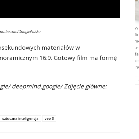
W 
outube.com/GooglePolska
fi
mo
iosekundowych materiałów w
te
fa
anoramicznym 16:9. Gotowy film ma formę
ci
in
ogle/ deepmind.google/ Zdjęcie główne:
sztuczna inteligencja
veo 3