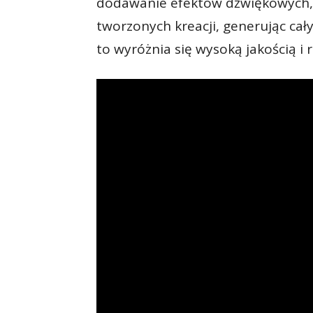
dodawanie efektów dźwiękowych, 
tworzonych kreacji, generując cał
to wyróżnia się wysoką jakością i 