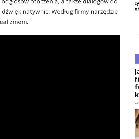
odgłosów otoczenia, a także dialogów do
ż
o
y dźwięk natywnie. Według firmy narzędzie
realizmem.
J
f
f
k
24