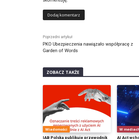
Alternative:
Poprzedni artykuł
PKO Ubezpieczenia nawiązało współpracę z
Garden of Words
ZOBACZ TAKŻE
Wiadomości
W mediac
IAB Polska publikuje przewodnik
AI Act wch