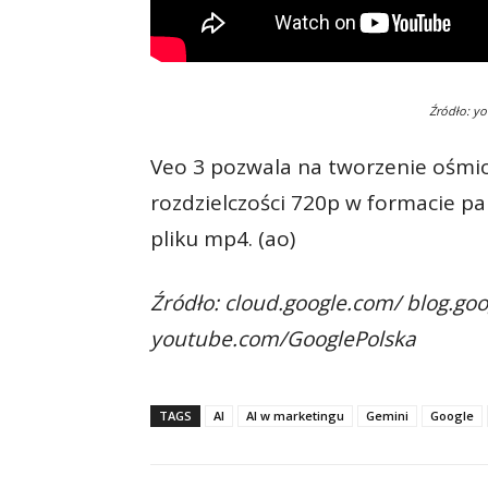
Źródło: y
Veo 3 pozwala na tworzenie ośm
rozdzielczości 720p w formacie p
pliku mp4. (ao)
Źródło: cloud.google.com/ blog.go
youtube.com/GooglePolska
TAGS
AI
AI w marketingu
Gemini
Google