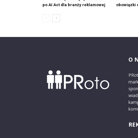
po AI Act dla branży reklamowej
obowiązki d
O 
PRot
mark
spon
wiad
kamp
komu
RE