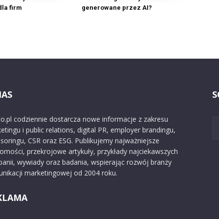
la firm
generowane przez AI?
NAS
S
o.pl codziennie dostarcza nowe informacje z zakresu
etingu i public relations, digital PR, employer brandingu,
soringu, CSR oraz ESG. Publikujemy najważniejsze
omości, przekrojowe artykuły, przykłady najciekawszych
anii, wywiady oraz badania, wspierając rozwój branży
nikacji marketingowej od 2004 roku.
KLAMA