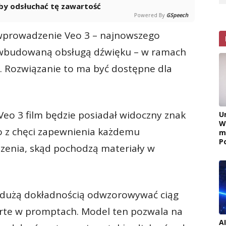
 aby odsłuchać tę zawartość
Powered By
GSpeech
 wprowadzenie Veo 3 – najnowszego
wbudowaną obsługą dźwięku – w ramach
e. Rozwiązanie to ma być dostępne dla
o 3 film będzie posiadał widoczny znak
U
W
to z chęci zapewnienia każdemu
m
P
zenia, skąd pochodzą materiały w
 z dużą dokładnością odwzorowywać ciąg
warte w promptach. Model ten pozwala na
A