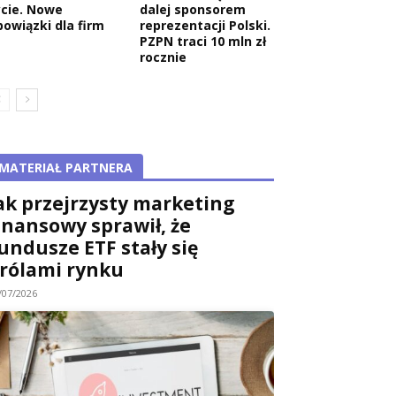
ycie. Nowe
dalej sponsorem
bowiązki dla firm
reprezentacji Polski.
PZPN traci 10 mln zł
rocznie
MATERIAŁ PARTNERA
ak przejrzysty marketing
inansowy sprawił, że
undusze ETF stały się
rólami rynku
/07/2026