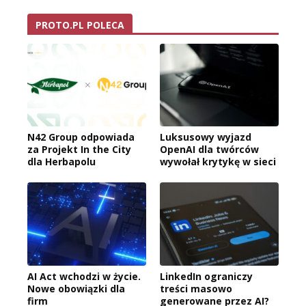
PROTO.PL POLECA
N42 Group odpowiada
Luksusowy wyjazd
za Projekt In the City
OpenAI dla twórców
dla Herbapolu
wywołał krytykę w sieci
AI Act wchodzi w życie.
LinkedIn ograniczy
Nowe obowiązki dla
treści masowo
firm
generowane przez AI?