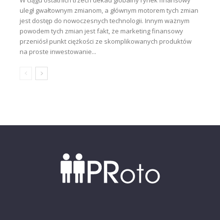
W ciągu ostatnich trzech dekad globalny rynek finansowy
uległ gwałtownym zmianom, a głównym motorem tych zmian
jest dostęp do nowoczesnych technologii. Innym ważnym
powodem tych zmian jest fakt, że marketing finansowy
przeniósł punkt ciężkości ze skomplikowanych produktów
na proste inwestowanie...